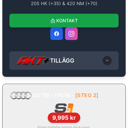
205
HK (+
35
) &
420
NM (+
70
)
📩
KONTAKT
TILLÄGG
2.0 TDi - 170 hk
-
[
STEG 2
]
9,995
kr
Priset omfattar enbart mjukvaran.