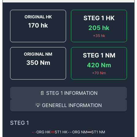
ORIGINAL HK
STEG 1
HK
170
hk
205
hk
+
35
hk
ORIGINAL NM
STEG 1
NM
350
Nm
420
Nm
+
70
Nm
STEG 1
INFORMATION
📄
STEG 1
INFORMATION
Steg 1
motoroptimering för
Audi A4 2.0 TDi - 170 hk.
Effekten ökar från
170 hk
till
205 hk
och vridmomente
💡
GENERELL INFORMATION
(+35 hk & +70 Nm).
GENERELL INFORMATION
✅ All mjukvara är skräddarsydd för din bil
STEG 1
Ger mer effekt, högre vridmoment, lägre bränsleförbru
✅ Felsökning inann samt efter optimering
ORG HK
ST1
HK
ORG NM
ST1
NM
--
━━
--
━━
Med vår
Steg 1
mjukvara justerar vi ett antal parametr