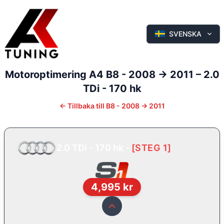
SVENSKA
Motoroptimering
A4
B8 - 2008 -> 2011
–
2.0
TDi - 170 hk
←
Tillbaka till
B8 - 2008 -> 2011
2.0 TDi - 170 hk
-
[
STEG 1
]
4,995
kr