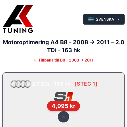
SVENSKA
Motoroptimering
A4
B8 - 2008 -> 2011
–
2.0
TDi - 163 hk
←
Tillbaka till
B8 - 2008 -> 2011
2.0 TDi - 163 hk
-
[
STEG 1
]
4,995
kr