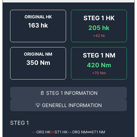
ORIGINAL HK
STEG 1
HK
163
hk
205
hk
+
42
hk
ORIGINAL NM
STEG 1
NM
350
Nm
420
Nm
+
70
Nm
STEG 1
INFORMATION
📄
STEG 1
INFORMATION
Steg 1
motoroptimering för
Audi A4 2.0 TDi - 163 hk.
Effekten ökar från
163 hk
till
205 hk
och vridmomente
💡
GENERELL INFORMATION
(+42 hk & +70 Nm).
GENERELL INFORMATION
✅ All mjukvara är skräddarsydd för din bil
STEG 1
Ger mer effekt, högre vridmoment, lägre bränsleförbru
✅ Felsökning inann samt efter optimering
ORG HK
ST1
HK
ORG NM
ST1
NM
--
━━
--
━━
Med vår
Steg 1
mjukvara justerar vi ett antal parametr