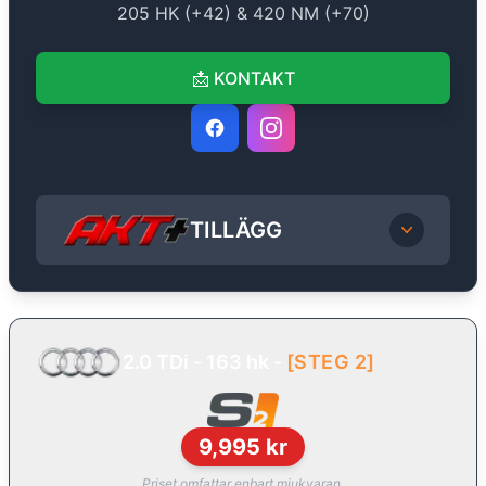
205
HK (+
42
) &
420
NM (+
70
)
📩
KONTAKT
TILLÄGG
2.0 TDi - 163 hk
-
[
STEG 2
]
9,995
kr
Priset omfattar enbart mjukvaran.