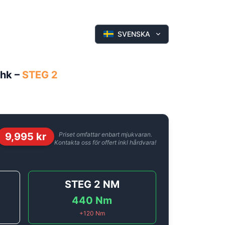
SVENSKA
 hk
–
STEG 2
9,995
kr
Priset omfattar enbart mjukvaran.
Kontakta oss för offert inkl hårdvara!
STEG 2
NM
440
Nm
+
120
Nm