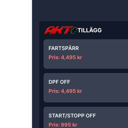
TILLÄGG
FARTSPÄRR
Pris
:
4,495
kr
DPF OFF
Pris
:
4,495
kr
START/STOPP OFF
Pris
:
995
kr