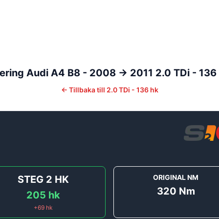
ering
Audi
A4
B8 - 2008 -> 2011
2.0 TDi - 136
←
Tillbaka till
2.0 TDi - 136 hk
]
ORIGINAL NM
STEG 2
HK
320
Nm
205
hk
+
69
hk