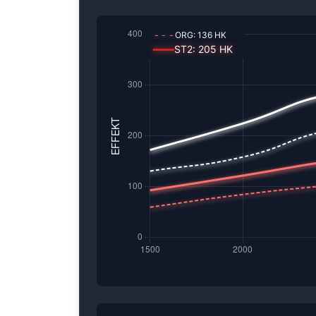
---
ORG:
136
HK
━━━
ST2
:
205
HK