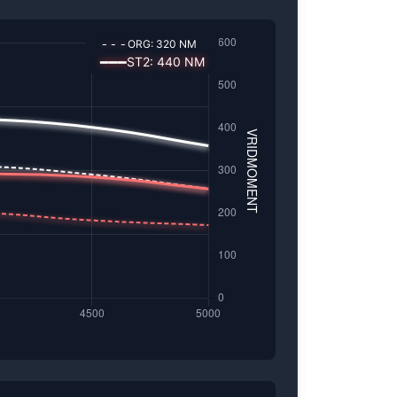
---
ORG:
320
NM
━━━
ST2
:
440
NM