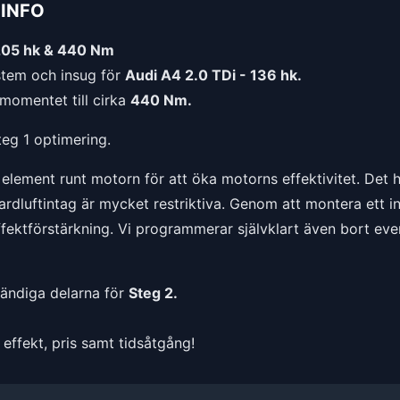
INFO
205 hk & 440 Nm
tem och insug för
Audi A4 2.0 TDi - 136 hk.
momentet till cirka
440 Nm.
teg 1 optimering.
l element runt motorn för att öka motorns effektivitet. Det
luftintag är mycket restriktiva. Genom att montera ett insu
effektförstärkning. Vi programmerar självklart även bort eve
vändiga delarna för
Steg 2.
effekt, pris samt tidsåtgång!