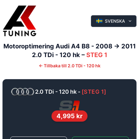
SVENSKA
Motoroptimering
Audi
A4
B8 - 2008 -> 2011
2.0 TDi - 120 hk
–
STEG 1
←
Tillbaka till
2.0 TDi - 120 hk
2.0 TDi - 120 hk
-
[
STEG 1
]
4,995
kr