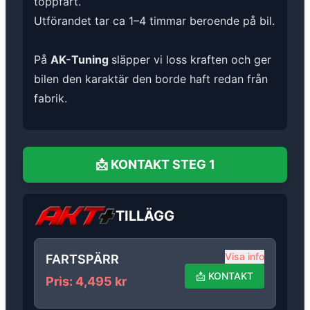
toppfart.
Utförandet tar ca 1–4 timmar beroende på bil.
På
AK-Tuning
släpper vi loss kraften och ger
bilen den karaktär den borde haft redan från
fabrik.
📩
KONTAKT
STEG 1
TILLÄGG
Visa info
FARTSPÄRR
📩
KONTAKT
Pris
:
4,495
kr