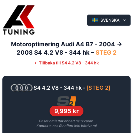
SVENSKA
Motoroptimering
Audi
A4
B7 - 2004 ->
2008
S4 4.2 V8 - 344 hk
–
STEG 2
←
Tillbaka till
S4 4.2 V8 - 344 hk
S4 4.2 V8 - 344 hk
-
[
STEG 2
]
9,995
kr
Priset omfattar enbart mjukvaran.
Kontakta oss för offert inkl hårdvara!