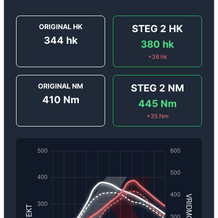
ORIGINAL HK
STEG 2
HK
344
hk
380
hk
+
36
hk
ORIGINAL NM
STEG 2
NM
410
Nm
445
Nm
+
35
Nm