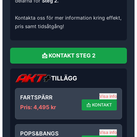
delarna för
Steg 2.
Kontakta oss för mer information kring effekt,
pris samt tidsåtgång!
📩
KONTAKT
STEG 2
TILLÄGG
Visa info
FARTSPÄRR
📩
KONTAKT
Pris
:
4,495
kr
Visa info
POPS&BANGS