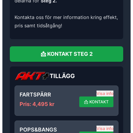
delarna för
Steg 2.
Kontakta oss för mer information kring effekt,
pris samt tidsåtgång!
📩
KONTAKT
STEG 2
TILLÄGG
Visa info
FARTSPÄRR
📩
KONTAKT
Pris
:
4,495
kr
Visa info
POPS&BANGS