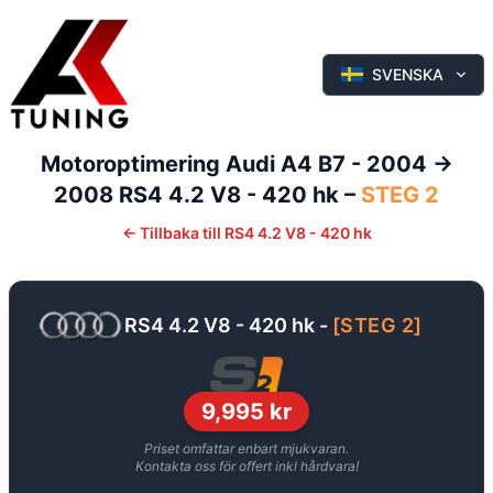
SVENSKA
Motoroptimering
Audi
A4
B7 - 2004 ->
2008
RS4 4.2 V8 - 420 hk
–
STEG 2
←
Tillbaka till
RS4 4.2 V8 - 420 hk
RS4 4.2 V8 - 420 hk
-
[
STEG 2
]
9,995
kr
Priset omfattar enbart mjukvaran.
Kontakta oss för offert inkl hårdvara!