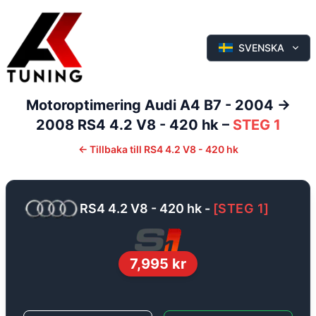
SVENSKA
Motoroptimering
Audi
A4
B7 - 2004 ->
2008
RS4 4.2 V8 - 420 hk
–
STEG 1
←
Tillbaka till
RS4 4.2 V8 - 420 hk
RS4 4.2 V8 - 420 hk
-
[
STEG 1
]
7,995
kr