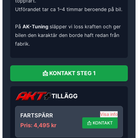
toppfart.
Utförandet tar ca 1–4 timmar beroende på bil.
På
AK-Tuning
släpper vi loss kraften och ger
bilen den karaktär den borde haft redan från
fabrik.
📩
KONTAKT
STEG 1
TILLÄGG
Visa info
FARTSPÄRR
📩
KONTAKT
Pris
:
4,495
kr