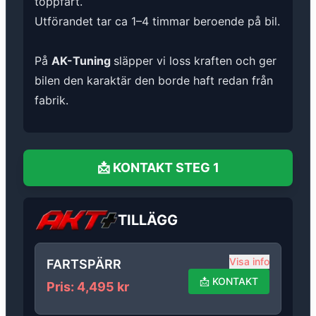
toppfart.
Utförandet tar ca 1–4 timmar beroende på bil.
På
AK-Tuning
släpper vi loss kraften och ger
bilen den karaktär den borde haft redan från
fabrik.
📩
KONTAKT
STEG 1
TILLÄGG
Visa info
FARTSPÄRR
📩
KONTAKT
Pris
:
4,495
kr