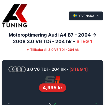
SVENSKA
Motoroptimering
Audi
A4
B7 - 2004 ->
2008
3.0 V6 TDi - 204 hk
–
STEG 1
←
Tillbaka till
3.0 V6 TDi - 204 hk
3.0 V6 TDi - 204 hk
-
[
STEG 1
]
4,995
kr