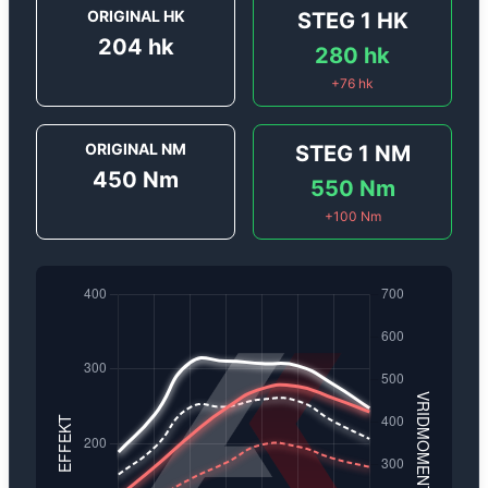
ORIGINAL HK
STEG 1
HK
204
hk
280
hk
+
76
hk
ORIGINAL NM
STEG 1
NM
450
Nm
550
Nm
+
100
Nm