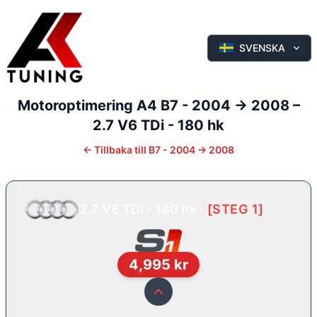
SVENSKA
Motoroptimering
A4
B7 - 2004 -> 2008
–
2.7 V6 TDi - 180 hk
←
Tillbaka till
B7 - 2004 -> 2008
2.7 V6 TDi - 180 hk
-
[
STEG 1
]
4,995
kr