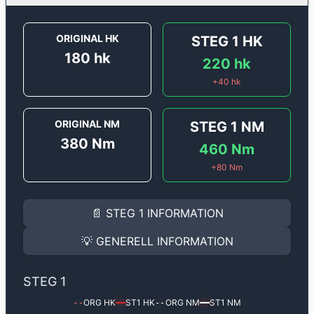
ORIGINAL HK
STEG 1
HK
180
hk
220
hk
+
40
hk
ORIGINAL NM
STEG 1
NM
380
Nm
460
Nm
+
80
Nm
STEG 1
INFORMATION
📄
STEG 1
INFORMATION
Steg 1
motoroptimering för
Audi A4 2.7 V6 TDi - 180 
Effekten ökar från
180 hk
till
220 hk
och vridmomente
💡
GENERELL INFORMATION
(+40 hk & +80 Nm).
GENERELL INFORMATION
✅ All mjukvara är skräddarsydd för din bil
STEG 1
Ger mer effekt, högre vridmoment, lägre bränsleförbru
✅ Felsökning inann samt efter optimering
ORG HK
ST1
HK
ORG NM
ST1
NM
--
━━
--
━━
Med vår
Steg 1
mjukvara justerar vi ett antal parametr