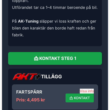
toppfart.
Utförandet tar ca 1–4 timmar beroende på bil.
På
AK-Tuning
släpper vi loss kraften och ger
bilen den karaktär den borde haft redan från
fabrik.
📩
KONTAKT
STEG 1
TILLÄGG
Visa info
FARTSPÄRR
📩
KONTAKT
Pris
:
4,495
kr