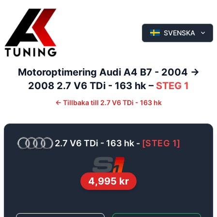
SVENSKA
Motoroptimering
Audi
A4
B7 - 2004 ->
2008
2.7 V6 TDi - 163 hk
–
STEG 1
←
Tillbaka till
2.7 V6 TDi - 163 hk
2.7 V6 TDi - 163 hk
-
[
STEG 1
]
4,995
kr