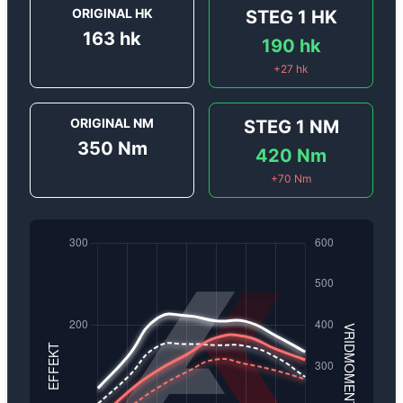
ORIGINAL HK
STEG 1
HK
163
hk
190
hk
+
27
hk
ORIGINAL NM
STEG 1
NM
350
Nm
420
Nm
+
70
Nm