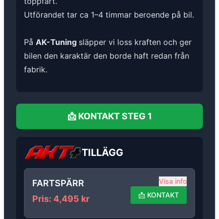
toppfart.
Utförandet tar ca 1–4 timmar beroende på bil.
På
AK-Tuning
släpper vi loss kraften och ger
bilen den karaktär den borde haft redan från
fabrik.
📩
KONTAKT
STEG 1
TILLÄGG
Visa info
FARTSPÄRR
📩
KONTAKT
Pris
:
4,495
kr