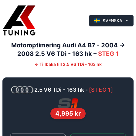
SVENSKA
Motoroptimering
Audi
A4
B7 - 2004 ->
2008
2.5 V6 TDi - 163 hk
–
STEG 1
←
Tillbaka till
2.5 V6 TDi - 163 hk
2.5 V6 TDi - 163 hk
-
[
STEG 1
]
4,995
kr