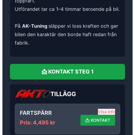
toppfart.
Utförandet tar ca 1–4 timmar beroende på bil.
På
AK-Tuning
släpper vi loss kraften och ger
bilen den karaktär den borde haft redan från
fabrik.
📩
KONTAKT
STEG 1
TILLÄGG
Visa info
FARTSPÄRR
📩
KONTAKT
Pris
:
4,495
kr