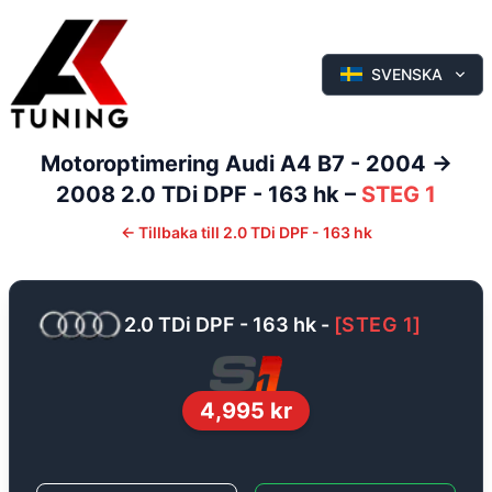
SVENSKA
Motoroptimering
Audi
A4
B7 - 2004 ->
2008
2.0 TDi DPF - 163 hk
–
STEG 1
←
Tillbaka till
2.0 TDi DPF - 163 hk
2.0 TDi DPF - 163 hk
-
[
STEG 1
]
4,995
kr