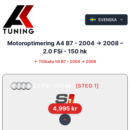
SVENSKA
Motoroptimering
A4
B7 - 2004 -> 2008
–
2.0 FSi - 150 hk
←
Tillbaka till
B7 - 2004 -> 2008
2.0 FSi - 150 hk
-
[
STEG 1
]
4,995
kr