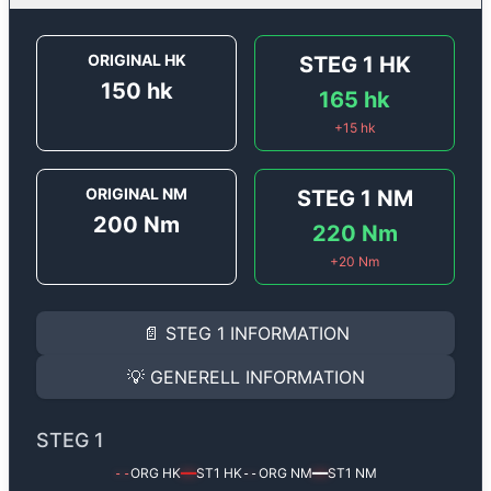
ORIGINAL HK
STEG 1
HK
150
hk
165
hk
+
15
hk
ORIGINAL NM
STEG 1
NM
200
Nm
220
Nm
+
20
Nm
STEG 1
INFORMATION
📄
STEG 1
INFORMATION
Steg 1
motoroptimering för
Audi A4 2.0 FSi - 150 hk.
Effekten ökar från
150 hk
till
165 hk
och vridmomentet
💡
GENERELL INFORMATION
(+15 hk & +20 Nm).
GENERELL INFORMATION
✅ All mjukvara är skräddarsydd för din bil
STEG 1
Ger mer effekt, högre vridmoment, lägre bränsleförbru
✅ Felsökning inann samt efter optimering
ORG HK
ST1
HK
ORG NM
ST1
NM
--
━━
--
━━
Med vår
Steg 1
mjukvara justerar vi ett antal parametr