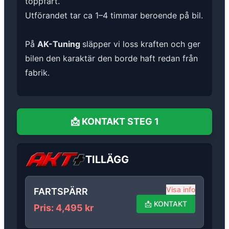
toppfart.
Utförandet tar ca 1–4 timmar beroende på bil.
På
AK-Tuning
släpper vi loss kraften och ger
bilen den karaktär den borde haft redan från
fabrik.
📩
KONTAKT
STEG 1
TILLÄGG
Visa info
FARTSPÄRR
📩
KONTAKT
Pris
:
4,495
kr