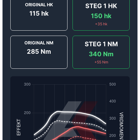
ORIGINAL HK
STEG 1
HK
115
hk
150
hk
+
35
hk
ORIGINAL NM
STEG 1
NM
285
Nm
340
Nm
+
55
Nm