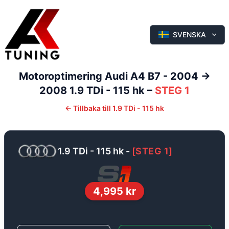
SVENSKA
Motoroptimering
Audi
A4
B7 - 2004 ->
2008
1.9 TDi - 115 hk
–
STEG 1
←
Tillbaka till
1.9 TDi - 115 hk
1.9 TDi - 115 hk
-
[
STEG 1
]
4,995
kr