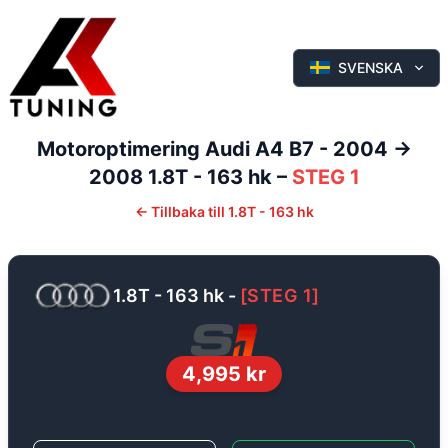
SVENSKA
Motoroptimering
Audi
A4
B7 - 2004 ->
2008
1.8T - 163 hk
–
STEG 1
←
Tillbaka till
1.8T - 163 hk
1.8T - 163 hk
-
[
STEG 1
]
4,995
kr