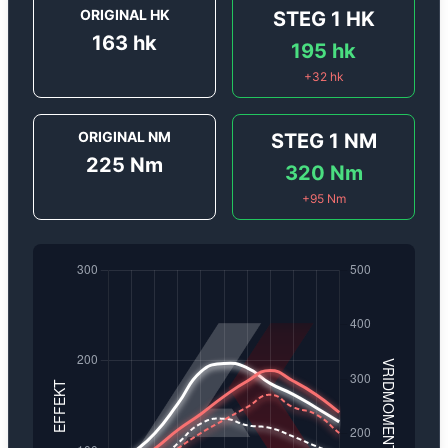
ORIGINAL HK
STEG 1
HK
163
hk
195
hk
+
32
hk
ORIGINAL NM
STEG 1
NM
225
Nm
320
Nm
+
95
Nm