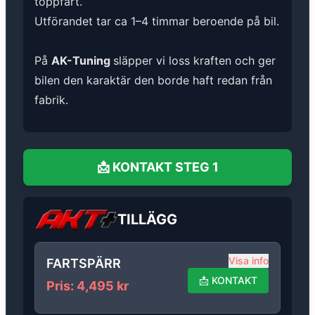
toppfart.
Utförandet tar ca 1–4 timmar beroende på bil.
På
AK-Tuning
släpper vi loss kraften och ger
bilen den karaktär den borde haft redan från
fabrik.
📩
KONTAKT
STEG 1
TILLÄGG
Visa info
FARTSPÄRR
📩
KONTAKT
Pris
:
4,495
kr