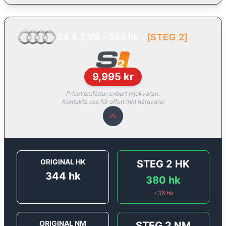
S4 4.2 V8 - 344 hk
-
[
STEG 2
]
9,995
kr
Priset omfattar enbart mjukvaran.
Kontakta oss för offert inkl hårdvara!
ORIGINAL HK
STEG 2
HK
344
hk
380
hk
+
36
hk
ORIGINAL NM
STEG 2
NM