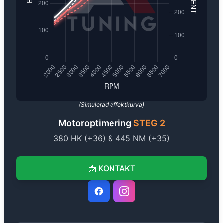
(Simulerad effektkurva)
Motoroptimering
STEG 2
380
HK (+
36
) &
445
NM (+
35
)
📩
KONTAKT