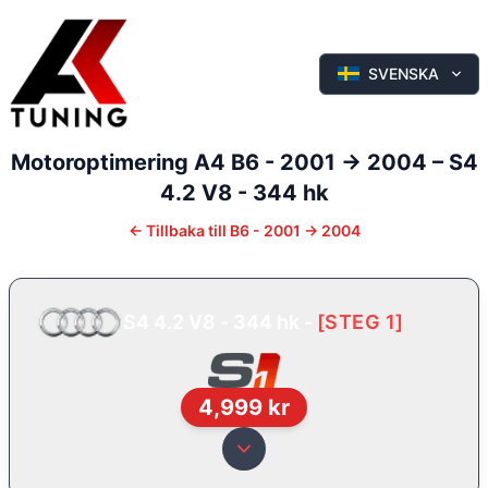
SVENSKA
Motoroptimering
A4
B6 - 2001 -> 2004
–
S4
4.2 V8 - 344 hk
←
Tillbaka till
B6 - 2001 -> 2004
S4 4.2 V8 - 344 hk
-
[
STEG 1
]
4,999
kr