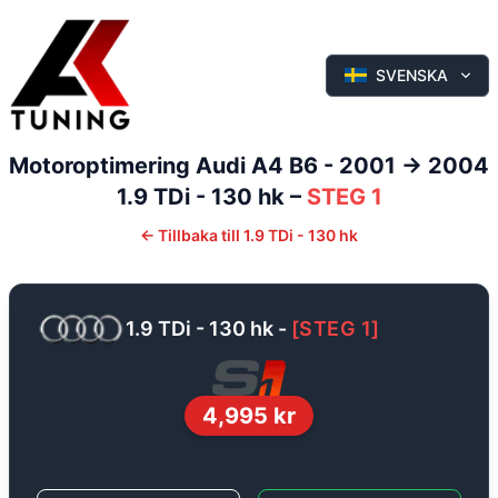
SVENSKA
Motoroptimering
Audi
A4
B6 - 2001 -> 2004
1.9 TDi - 130 hk
–
STEG 1
←
Tillbaka till
1.9 TDi - 130 hk
1.9 TDi - 130 hk
-
[
STEG 1
]
4,995
kr