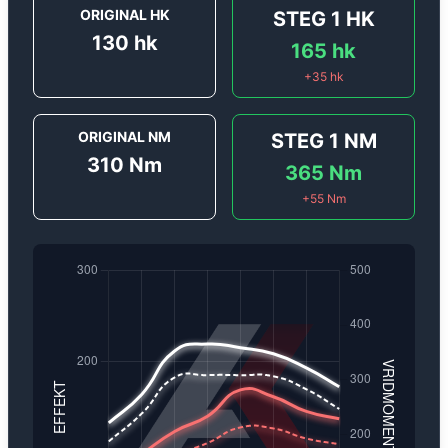
ORIGINAL HK
STEG 1
HK
130
hk
165
hk
+
35
hk
ORIGINAL NM
STEG 1
NM
310
Nm
365
Nm
+
55
Nm