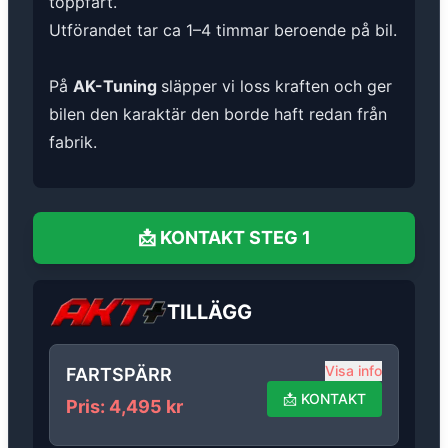
toppfart.
Utförandet tar ca 1–4 timmar beroende på bil.
På
AK-Tuning
släpper vi loss kraften och ger
bilen den karaktär den borde haft redan från
fabrik.
📩
KONTAKT
STEG 1
TILLÄGG
Visa info
FARTSPÄRR
📩
KONTAKT
Pris
:
4,495
kr