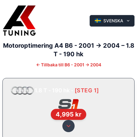
SVENSKA
Motoroptimering
A4
B6 - 2001 -> 2004
–
1.8
T - 190 hk
←
Tillbaka till
B6 - 2001 -> 2004
1.8 T - 190 hk
-
[
STEG 1
]
4,995
kr