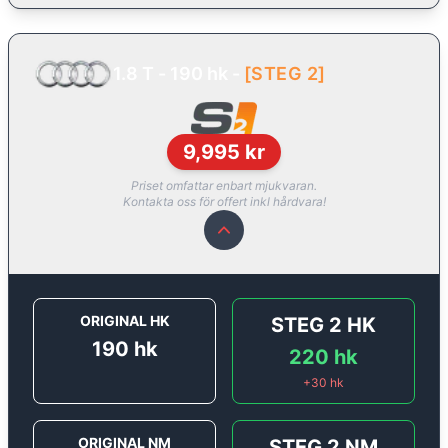
1.8 T - 190 hk
-
[
STEG 2
]
9,995
kr
Priset omfattar enbart mjukvaran.
Kontakta oss för offert inkl hårdvara!
ORIGINAL HK
STEG 2
HK
190
hk
220
hk
+
30
hk
ORIGINAL NM
STEG 2
NM