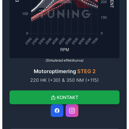
(Simulerad effektkurva)
Motoroptimering
STEG 2
220
HK (+
30
) &
350
NM (+
115
)
📩
KONTAKT