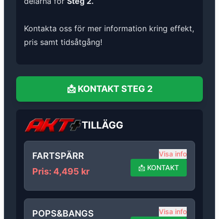
delarna för
Steg 2.
Kontakta oss för mer information kring effekt,
pris samt tidsåtgång!
📩
KONTAKT
STEG 2
TILLÄGG
Visa info
FARTSPÄRR
📩
KONTAKT
Pris
:
4,495
kr
Visa info
POPS&BANGS