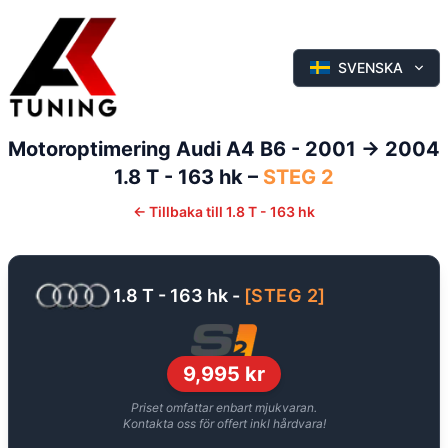
SVENSKA
Motoroptimering
Audi
A4
B6 - 2001 -> 2004
1.8 T - 163 hk
–
STEG 2
←
Tillbaka till
1.8 T - 163 hk
1.8 T - 163 hk
-
[
STEG 2
]
9,995
kr
Priset omfattar enbart mjukvaran.
Kontakta oss för offert inkl hårdvara!