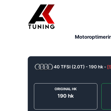
Motoroptimeri
40 TFSI (2.0T) - 190 hk
-
[
ORIGINAL HK
190
hk