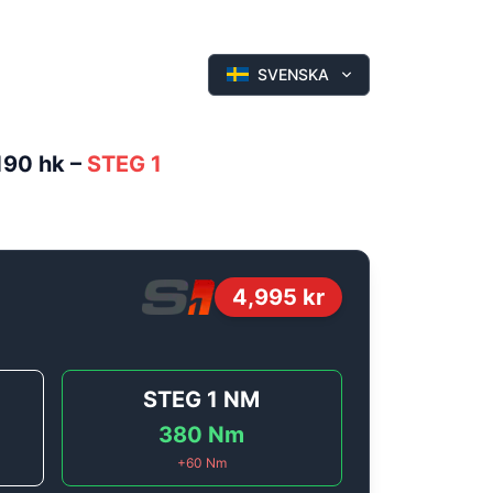
SVENSKA
190 hk
–
STEG 1
4,995
kr
STEG 1
NM
380
Nm
+
60
Nm