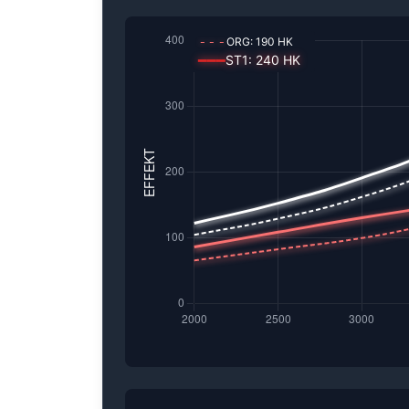
---
ORG:
190
HK
━━━
ST1
:
240
HK