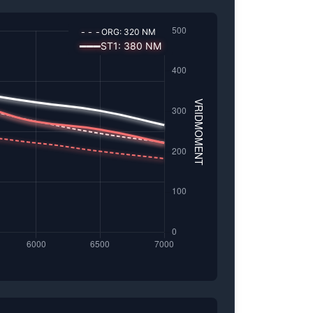
---
ORG:
320
NM
━━━
ST1
:
380
NM