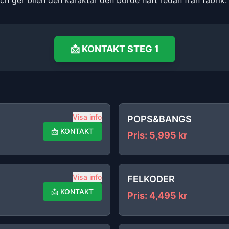
och ger bilen den karaktär den borde haft redan från fabrik.
📩
KONTAKT
STEG 1
Visa info
POPS&BANGS
📩
KONTAKT
Pris
:
5,995
kr
Visa info
FELKODER
📩
KONTAKT
Pris
:
4,495
kr