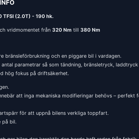
INFO
 TFSI (2.0T) - 190 hk.
ch vridmomentet från
320 Nm
till
380 Nm
e bränsleförbrukning och en piggare bil i vardagen.
t antal parametrar så som tändning, bränsletryck, laddtryck 
ed hög fokus på driftsäkerhet.
gen.
nnebär att inga mekaniska modifieringar behövs – perfekt f
rtspärr för att uppnå bilens verkliga toppfart.
på bil.