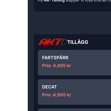
På
AK-Tuning
släpper vi loss kraften 
TILLÄGG
FARTSPÄRR
Pris
:
4,495
kr
DECAT
Pris
:
4,995
kr