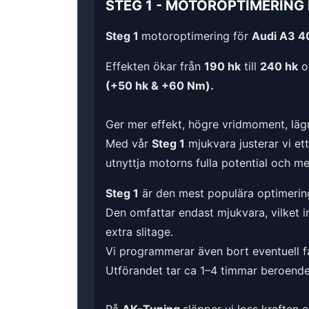
STEG 1
-
MOTOROPTIMERING
Steg 1
motoroptimering för
Audi A3 40
Effekten ökar från
190 hk
till
240 hk
o
(+50 hk & +60 Nm).
Ger mer effekt, högre vridmoment, lägr
Med vår
Steg 1
mjukvara justerar vi et
utnyttja motorns fulla potential och m
Steg 1
är den mest populära optimerin
Den omfattar endast mjukvara, vilket i
extra slitage.
Vi programmerar även bort eventuell fa
Utförandet tar ca 1–4 timmar beroende 