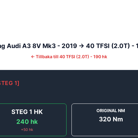
ng
Audi
A3
8V Mk3 - 2019 ->
40 TFSI (2.0T) - 
←
Tillbaka till
40 TFSI (2.0T) - 190 hk
STEG 1
]
ORIGINAL NM
STEG 1
HK
320
Nm
240
hk
+
50
hk