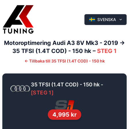
SVENSKA
Motoroptimering
Audi
A3
8V Mk3 - 2019 ->
35 TFSI (1.4T COD) - 150 hk
–
STEG 1
←
Tillbaka till
35 TFSI (1.4T COD) - 150 hk
35 TFSI (1.4T COD) - 150 hk
-
[
STEG 1
]
4,995
kr