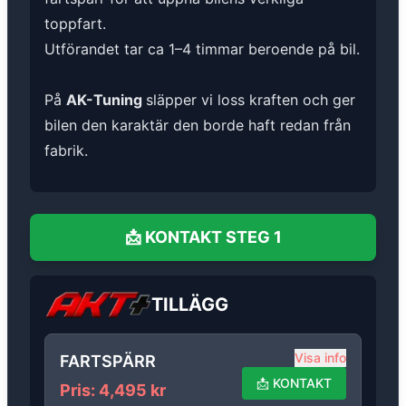
toppfart.
Utförandet tar ca 1–4 timmar beroende på bil.
På
AK-Tuning
släpper vi loss kraften och ger
bilen den karaktär den borde haft redan från
fabrik.
📩
KONTAKT
STEG 1
TILLÄGG
Visa info
FARTSPÄRR
📩
KONTAKT
Pris
:
4,495
kr