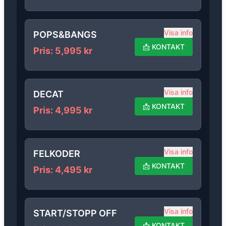
Visa info
POPS&BANGS
📩
KONTAKT
Pris
:
5,995
kr
Visa info
DECAT
📩
KONTAKT
Pris
:
4,995
kr
Visa info
FELKODER
📩
KONTAKT
Pris
:
4,495
kr
Visa info
START/STOPP OFF
📩
KONTAKT