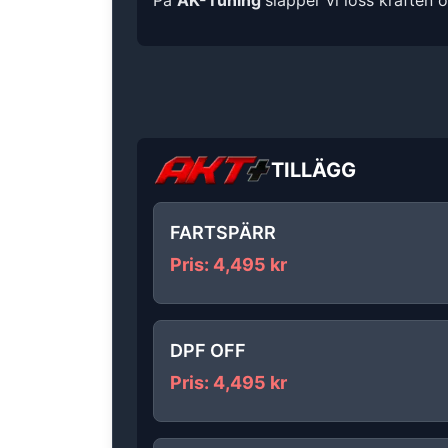
På
AK-Tuning
släpper vi loss kraften 
TILLÄGG
FARTSPÄRR
Pris
:
4,495
kr
DPF OFF
Pris
:
4,495
kr