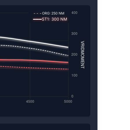
---
ORG:
250
NM
━━━
ST1
:
300
NM