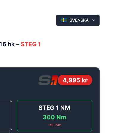
SVENSKA
116 hk
–
STEG 1
4,995
kr
STEG 1
NM
300
Nm
+
50
Nm