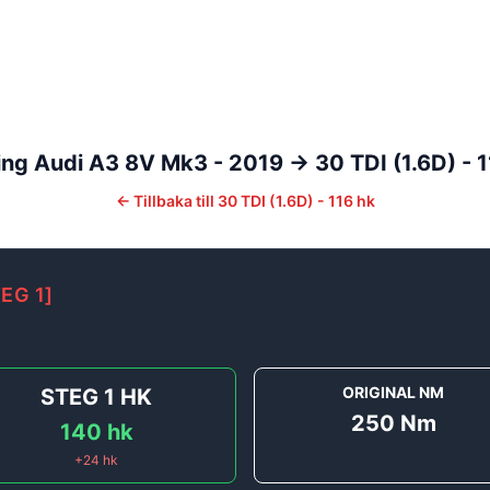
ing
Audi
A3
8V Mk3 - 2019 ->
30 TDI (1.6D) - 
←
Tillbaka till
30 TDI (1.6D) - 116 hk
EG 1
]
ORIGINAL NM
STEG 1
HK
250
Nm
140
hk
+
24
hk