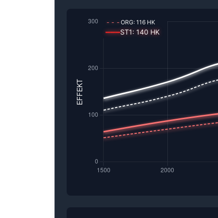
---
ORG:
116
HK
━━━
ST1
:
140
HK