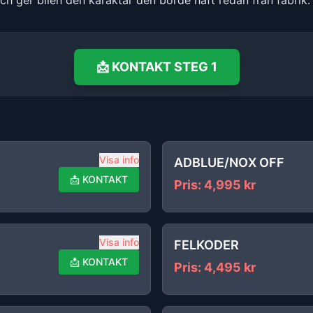
och ger bilen den karaktär den borde haft redan från fabrik.
📩
KONTAKT
STEG 1
Visa info
ADBLUE/NOX OFF
📩
KONTAKT
Pris
:
4,995
kr
Visa info
FELKODER
📩
KONTAKT
Pris
:
4,495
kr