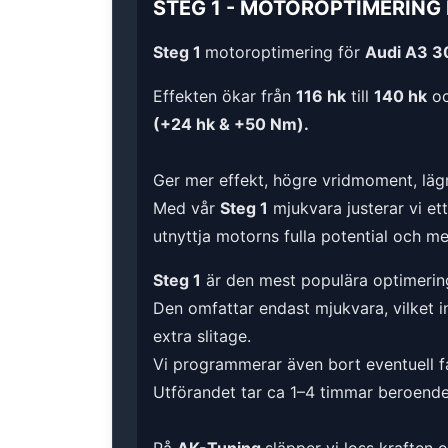
STEG 1
-
MOTOROPTIMERING
Steg 1
motoroptimering för
Audi A3 30
Effekten ökar från
116 hk
till
140 hk
oc
(+24 hk & +50 Nm).
Ger mer effekt, högre vridmoment, lägr
Med vår
Steg 1
mjukvara justerar vi et
utnyttja motorns fulla potential och m
Steg 1
är den mest populära optimerin
Den omfattar endast mjukvara, vilket i
extra slitage.
Vi programmerar även bort eventuell fa
Utförandet tar ca 1–4 timmar beroende 