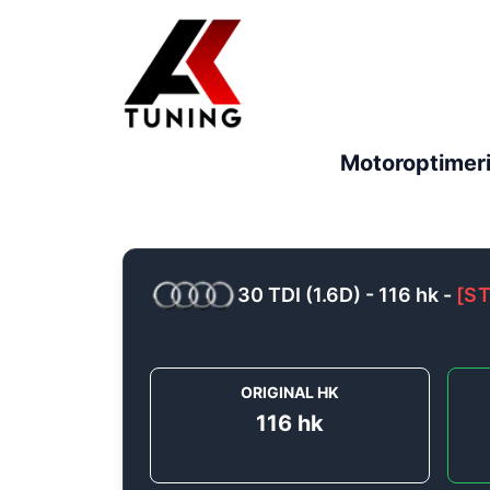
Motoroptimer
30 TDI (1.6D) - 116 hk
-
[
ST
ORIGINAL HK
116
hk