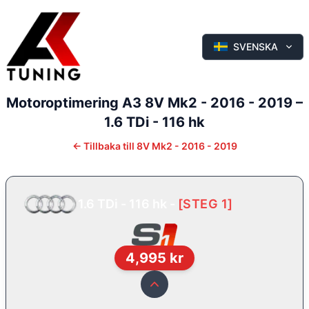
SVENSKA
Motoroptimering
A3
8V Mk2 - 2016 - 2019
–
1.6 TDi - 116 hk
←
Tillbaka till
8V Mk2 - 2016 - 2019
1.6 TDi - 116 hk
-
[
STEG 1
]
4,995
kr