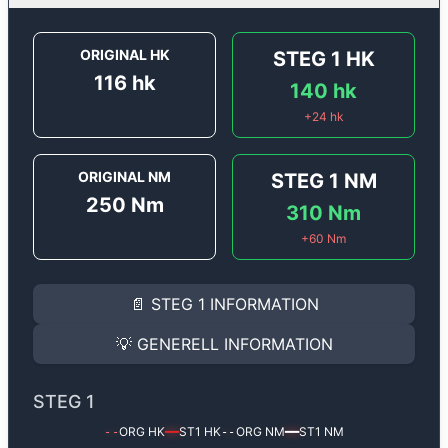
ORIGINAL HK
STEG 1
HK
116
hk
140
hk
+
24
hk
ORIGINAL NM
STEG 1
NM
250
Nm
310
Nm
+
60
Nm
STEG 1
INFORMATION
📄
STEG 1
INFORMATION
Steg 1
motoroptimering för
Audi A3 1.6 TDi - 116 hk.
Effekten ökar från
116 hk
till
140 hk
och vridmomentet
💡
GENERELL INFORMATION
(+24 hk & +60 Nm).
GENERELL INFORMATION
✅ All mjukvara är skräddarsydd för din bil
STEG 1
Ger mer effekt, högre vridmoment, lägre bränsleförbru
✅ Felsökning inann samt efter optimering
ORG HK
ST1
HK
ORG NM
ST1
NM
--
━━
--
━━
Med vår
Steg 1
mjukvara justerar vi ett antal parametr