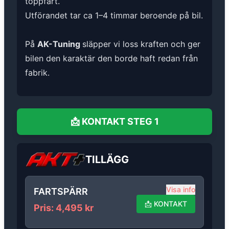
toppfart.
Utförandet tar ca 1–4 timmar beroende på bil.
På
AK-Tuning
släpper vi loss kraften och ger
bilen den karaktär den borde haft redan från
fabrik.
📩
KONTAKT
STEG 1
TILLÄGG
Visa info
FARTSPÄRR
📩
KONTAKT
Pris
:
4,495
kr