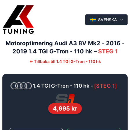
SVENSKA
Motoroptimering
Audi
A3
8V Mk2 - 2016 -
2019
1.4 TGI G-Tron - 110 hk
–
STEG 1
←
Tillbaka till
1.4 TGI G-Tron - 110 hk
1.4 TGI G-Tron - 110 hk
-
[
STEG 1
]
4,995
kr