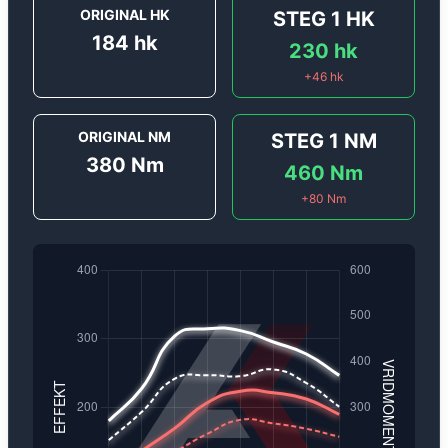
ORIGINAL HK
STEG 1
HK
184
hk
230
hk
+
46
hk
ORIGINAL NM
STEG 1
NM
380
Nm
460
Nm
+
80
Nm