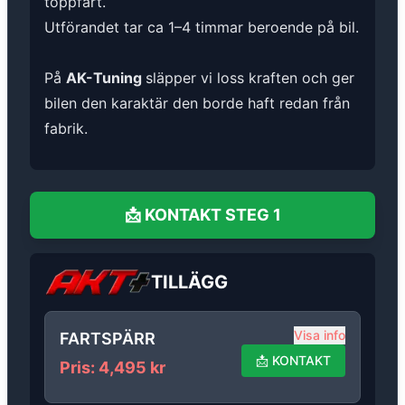
toppfart.
Utförandet tar ca 1–4 timmar beroende på bil.
På
AK-Tuning
släpper vi loss kraften och ger
bilen den karaktär den borde haft redan från
fabrik.
📩
KONTAKT
STEG 1
TILLÄGG
Visa info
FARTSPÄRR
📩
KONTAKT
Pris
:
4,495
kr