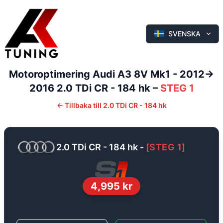
SVENSKA
Motoroptimering
Audi
A3
8V Mk1 - 2012->
2016
2.0 TDi CR - 184 hk
–
STEG 1
←
Tillbaka till
2.0 TDi CR - 184 hk
2.0 TDi CR - 184 hk
-
[
STEG 1
]
4,995
kr