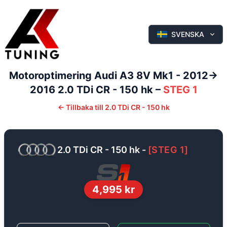
SVENSKA
Motoroptimering
Audi
A3
8V Mk1 - 2012->
2016
2.0 TDi CR - 150 hk
–
STEG 1
←
Tillbaka till
2.0 TDi CR - 150 hk
2.0 TDi CR - 150 hk
-
[
STEG 1
]
4,995
kr