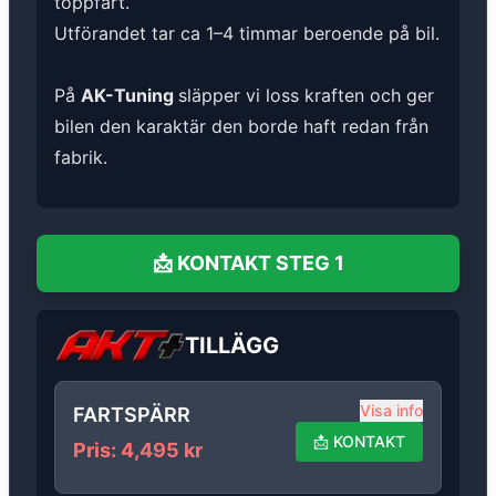
toppfart.
Utförandet tar ca 1–4 timmar beroende på bil.
På
AK-Tuning
släpper vi loss kraften och ger
bilen den karaktär den borde haft redan från
fabrik.
📩
KONTAKT
STEG 1
TILLÄGG
Visa info
FARTSPÄRR
📩
KONTAKT
Pris
:
4,495
kr