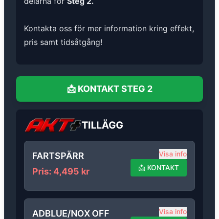
delarna för
Steg 2.
Kontakta oss för mer information kring effekt,
pris samt tidsåtgång!
📩
KONTAKT
STEG 2
TILLÄGG
Visa info
FARTSPÄRR
📩
KONTAKT
Pris
:
4,495
kr
Visa info
ADBLUE/NOX OFF