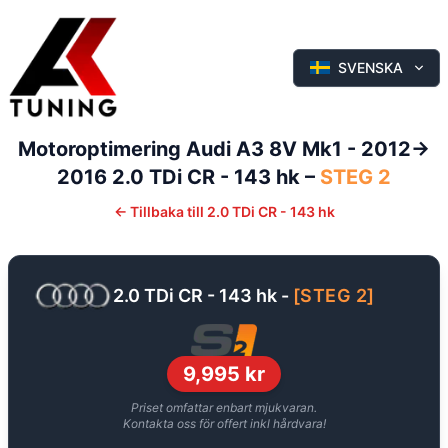
SVENSKA
Motoroptimering
Audi
A3
8V Mk1 - 2012->
2016
2.0 TDi CR - 143 hk
–
STEG 2
←
Tillbaka till
2.0 TDi CR - 143 hk
2.0 TDi CR - 143 hk
-
[
STEG 2
]
9,995
kr
Priset omfattar enbart mjukvaran.
Kontakta oss för offert inkl hårdvara!