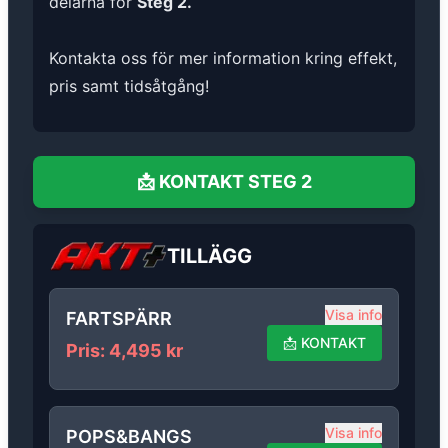
delarna för
Steg 2.
Kontakta oss för mer information kring effekt,
pris samt tidsåtgång!
📩
KONTAKT
STEG 2
TILLÄGG
Visa info
FARTSPÄRR
📩
KONTAKT
Pris
:
4,495
kr
Visa info
POPS&BANGS