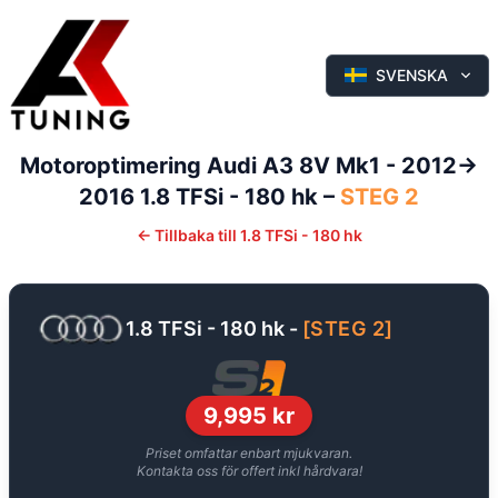
SVENSKA
Motoroptimering
Audi
A3
8V Mk1 - 2012->
2016
1.8 TFSi - 180 hk
–
STEG 2
←
Tillbaka till
1.8 TFSi - 180 hk
1.8 TFSi - 180 hk
-
[
STEG 2
]
9,995
kr
Priset omfattar enbart mjukvaran.
Kontakta oss för offert inkl hårdvara!