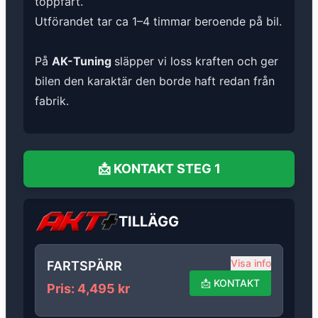
toppfart.
Utförandet tar ca 1–4 timmar beroende på bil.
På
AK-Tuning
släpper vi loss kraften och ger
bilen den karaktär den borde haft redan från
fabrik.
📩
KONTAKT
STEG 1
TILLÄGG
Visa info
FARTSPÄRR
📩
KONTAKT
Pris
:
4,495
kr