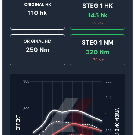
ORIGINAL HK
STEG 1
HK
110
hk
145
hk
+
35
hk
ORIGINAL NM
STEG 1
NM
250
Nm
320
Nm
+
70
Nm