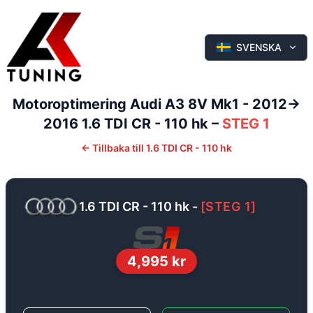
SVENSKA
Motoroptimering
Audi
A3
8V Mk1 - 2012->
2016
1.6 TDI CR - 110 hk
–
STEG 1
←
Tillbaka till
1.6 TDI CR - 110 hk
1.6 TDI CR - 110 hk
-
[
STEG 1
]
4,995
kr