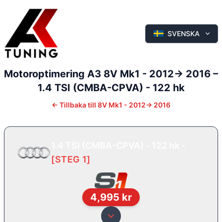
SVENSKA
Motoroptimering
A3
8V Mk1 - 2012-> 2016
–
1.4 TSI (CMBA-CPVA) - 122 hk
←
Tillbaka till
8V Mk1 - 2012-> 2016
1.4 TSI (CMBA-CPVA) - 122 hk
-
[
STEG 1
]
4,995
kr