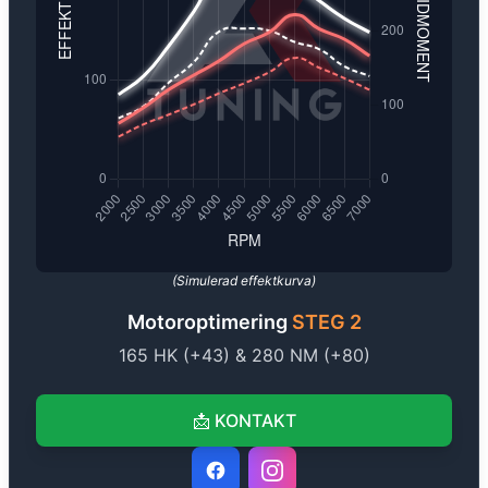
All mjukvara utvecklas in-house med fokus på kvalitet, säkerhe
(Simulerad effektkurva)
Motoroptimering
STEG 2
165
HK (+
43
) &
280
NM (+
80
)
📩
KONTAKT