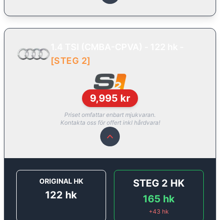
1.4 TSI (CMBA-CPVA) - 122 hk
-
[
STEG 2
]
9,995
kr
Priset omfattar enbart mjukvaran.
Kontakta oss för offert inkl hårdvara!
ORIGINAL HK
STEG 2
HK
122
hk
165
hk
+
43
hk