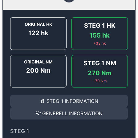
ORIGINAL HK
STEG 1
HK
122
hk
155
hk
+
33
hk
ORIGINAL NM
STEG 1
NM
200
Nm
270
Nm
+
70
Nm
STEG 1
INFORMATION
📄
STEG 1
INFORMATION
Steg 1
motoroptimering för
Audi A3 1.4 TSI (CMBA-CP
Effekten ökar från
122 hk
till
155 hk
och vridmomentet
💡
GENERELL INFORMATION
(+33 hk & +70 Nm).
GENERELL INFORMATION
✅ All mjukvara är skräddarsydd för din bil
STEG 1
Ger mer effekt, högre vridmoment, lägre bränsleförbru