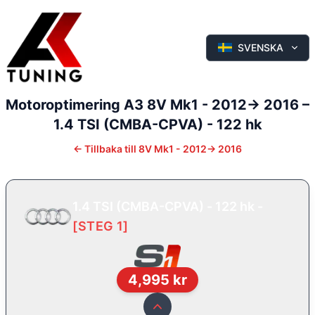
SVENSKA
Motoroptimering
A3
8V Mk1 - 2012-> 2016
–
1.4 TSI (CMBA-CPVA) - 122 hk
←
Tillbaka till
8V Mk1 - 2012-> 2016
1.4 TSI (CMBA-CPVA) - 122 hk
-
[
STEG 1
]
4,995
kr