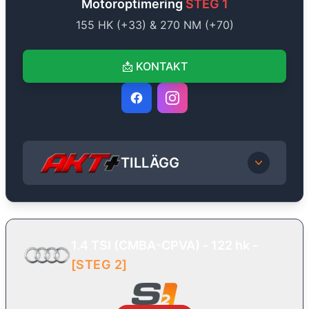
Motoroptimering
STEG 1
155
HK (+
33
) &
270
NM (+
70
)
📩
KONTAKT
TILLÄGG
1.4 TSI (CMBA-CPVA) - 122 hk
-
[
STEG 2
]