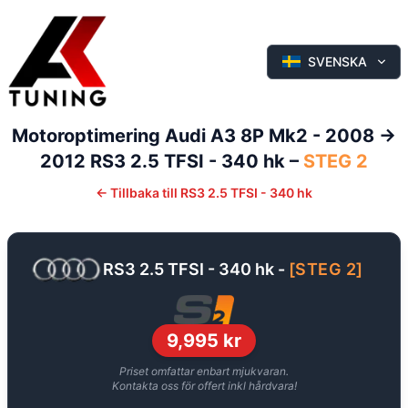
SVENSKA
Motoroptimering
Audi
A3
8P Mk2 - 2008 ->
2012
RS3 2.5 TFSI - 340 hk
–
STEG 2
←
Tillbaka till
RS3 2.5 TFSI - 340 hk
RS3 2.5 TFSI - 340 hk
-
[
STEG 2
]
9,995
kr
Priset omfattar enbart mjukvaran.
Kontakta oss för offert inkl hårdvara!