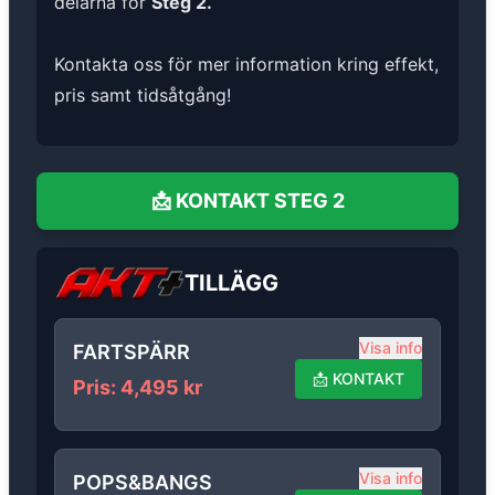
delarna för
Steg 2.
Kontakta oss för mer information kring effekt,
pris samt tidsåtgång!
📩
KONTAKT
STEG 2
TILLÄGG
Visa info
FARTSPÄRR
📩
KONTAKT
Pris
:
4,495
kr
Visa info
POPS&BANGS