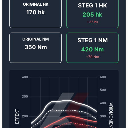
ORIGINAL HK
STEG 1
HK
170
hk
205
hk
+
35
hk
ORIGINAL NM
STEG 1
NM
350
Nm
420
Nm
+
70
Nm