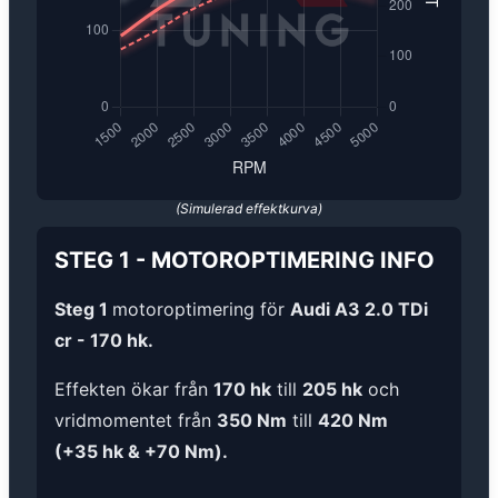
(Simulerad effektkurva)
STEG 1
-
MOTOROPTIMERING
INFO
Steg 1
motoroptimering för
Audi A3 2.0 TDi
cr - 170 hk.
Effekten ökar från
170 hk
till
205 hk
och
vridmomentet från
350 Nm
till
420 Nm
(+35 hk & +70 Nm).