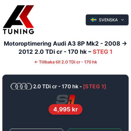
SVENSKA
Motoroptimering
Audi
A3
8P Mk2 - 2008 ->
2012
2.0 TDi cr - 170 hk
–
STEG 1
←
Tillbaka till
2.0 TDi cr - 170 hk
2.0 TDi cr - 170 hk
-
[
STEG 1
]
4,995
kr