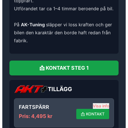
toppfart.
Utförandet tar ca 1–4 timmar beroende på bil.
På
AK-Tuning
släpper vi loss kraften och ger
bilen den karaktär den borde haft redan från
fabrik.
📩
KONTAKT
STEG 1
TILLÄGG
Visa info
FARTSPÄRR
📩
KONTAKT
Pris
:
4,495
kr