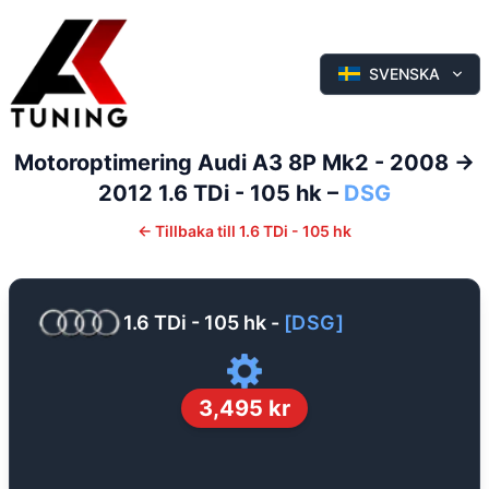
SVENSKA
Motoroptimering
Audi
A3
8P Mk2 - 2008 ->
2012
1.6 TDi - 105 hk
–
DSG
←
Tillbaka till
1.6 TDi - 105 hk
1.6 TDi - 105 hk
-
[
DSG
]
3,495
kr