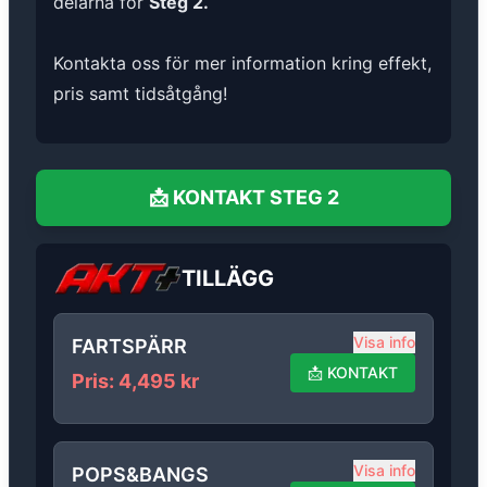
delarna för
Steg 2.
Kontakta oss för mer information kring effekt,
pris samt tidsåtgång!
📩
KONTAKT
STEG 2
TILLÄGG
Visa info
FARTSPÄRR
📩
KONTAKT
Pris
:
4,495
kr
Visa info
POPS&BANGS