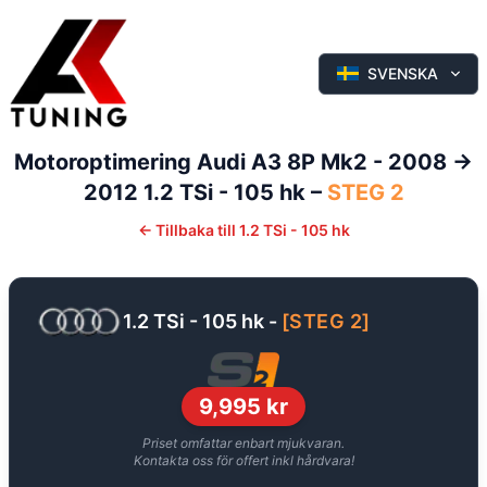
SVENSKA
Motoroptimering
Audi
A3
8P Mk2 - 2008 ->
2012
1.2 TSi - 105 hk
–
STEG 2
←
Tillbaka till
1.2 TSi - 105 hk
1.2 TSi - 105 hk
-
[
STEG 2
]
9,995
kr
Priset omfattar enbart mjukvaran.
Kontakta oss för offert inkl hårdvara!