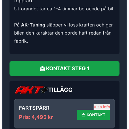
toppfart.
Utförandet tar ca 1–4 timmar beroende på bil.
På
AK-Tuning
släpper vi loss kraften och ger
bilen den karaktär den borde haft redan från
fabrik.
📩
KONTAKT
STEG 1
TILLÄGG
Visa info
FARTSPÄRR
📩
KONTAKT
Pris
:
4,495
kr