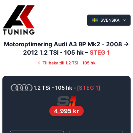
SVENSKA
Motoroptimering
Audi
A3
8P Mk2 - 2008 ->
2012
1.2 TSi - 105 hk
–
STEG 1
←
Tillbaka till
1.2 TSi - 105 hk
1.2 TSi - 105 hk
-
[
STEG 1
]
4,995
kr