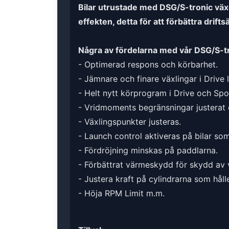
Bilar utrustade med DSG/S-tronic växe
effekten, detta för att förbättra drif
Några av fördelarna med vår DSG/S-tr
- Optimerad respons och körbarhet.
- Jämnare och finare växlingar i Drive 
- Helt nytt körprogram i Drive och Spor
- Vridmoments begränsningar justerat 
- Växlingspunkter justeras.
- Launch control aktiveras på bilar so
- Fördröjning minskas på paddlarna.
- Förbättrat värmeskydd för skydd av 
- Justera kraft på cylindrarna som håll
- Höja RPM Limit m.m.