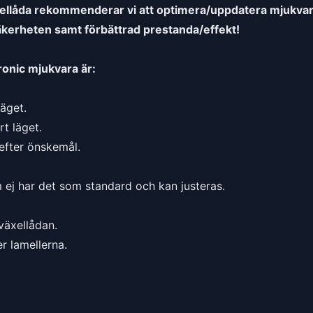
llåda rekommenderar vi att optimera/uppdatera mjukvaran 
tsäkerheten samt förbättrad prestanda/effekt!
onic mjukvara är:
läget.
t läget.
efter önskemål.
m ej har det som standard och kan justeras.
växellådan.
er lamellerna.