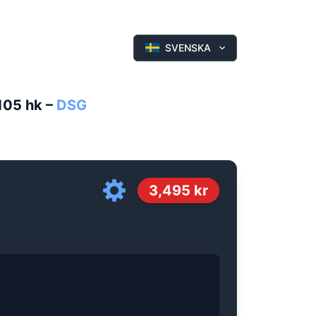
SVENSKA
 105 hk
–
DSG
3,495
kr