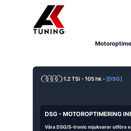
Motoroptime
1.2 TSi - 105 hk
-
[
DSG
]
DSG
-
MOTOROPTIMERING
IN
Våra DSG/S-tronic mjukvaror utförs 