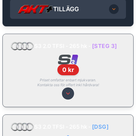
TILLÄGG
S3 2.0 TFSI - 265 hk
-
[
STEG 3
]
0
kr
Priset omfattar enbart mjukvaran.
Kontakta oss för offert inkl hårdvara!
S3 2.0 TFSI - 265 hk
-
[
DSG
]