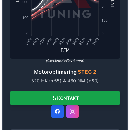
(Simulerad effektkurva)
Motoroptimering
STEG 2
320
HK (+
55
) &
430
NM (+
80
)
📩
KONTAKT