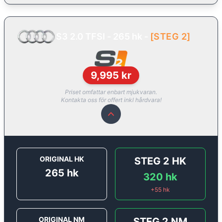
S3 2.0 TFSI - 265 hk
-
[
STEG 2
]
9,995
kr
Priset omfattar enbart mjukvaran.
Kontakta oss för offert inkl hårdvara!
ORIGINAL HK
STEG 2
HK
265
hk
320
hk
+
55
hk
ORIGINAL NM
STEG 2
NM