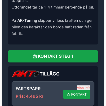
toppfart.
Utförandet tar ca 1–4 timmar beroende på bil.
På
AK-Tuning
släpper vi loss kraften och ger
bilen den karaktär den borde haft redan från
fabrik.
📩
KONTAKT
STEG 1
TILLÄGG
Visa info
FARTSPÄRR
📩
KONTAKT
Pris
:
4,495
kr