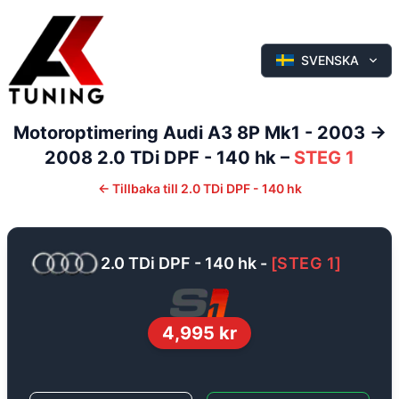
SVENSKA
Motoroptimering
Audi
A3
8P Mk1 - 2003 ->
2008
2.0 TDi DPF - 140 hk
–
STEG 1
←
Tillbaka till
2.0 TDi DPF - 140 hk
2.0 TDi DPF - 140 hk
-
[
STEG 1
]
4,995
kr