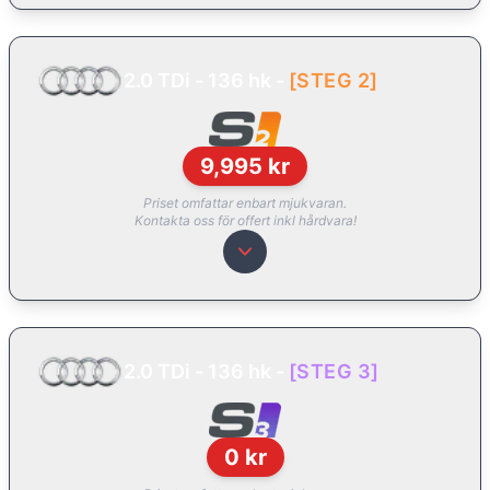
2.0 TDi - 136 hk
-
[
STEG 2
]
9,995
kr
Priset omfattar enbart mjukvaran.
Kontakta oss för offert inkl hårdvara!
2.0 TDi - 136 hk
-
[
STEG 3
]
0
kr