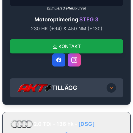
(Simulerad effektkurva)
Motoroptimering
STEG 3
230
HK (+
94
) &
450
NM (+
130
)
📩
KONTAKT
TILLÄGG
2.0 TDi - 136 hk
-
[
DSG
]