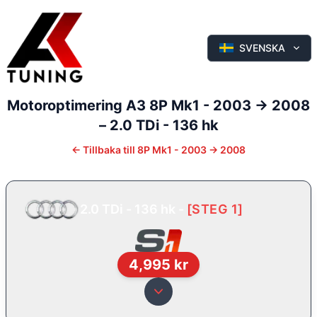
SVENSKA
Motoroptimering
A3
8P Mk1 - 2003 -> 2008
–
2.0 TDi - 136 hk
←
Tillbaka till
8P Mk1 - 2003 -> 2008
2.0 TDi - 136 hk
-
[
STEG 1
]
4,995
kr