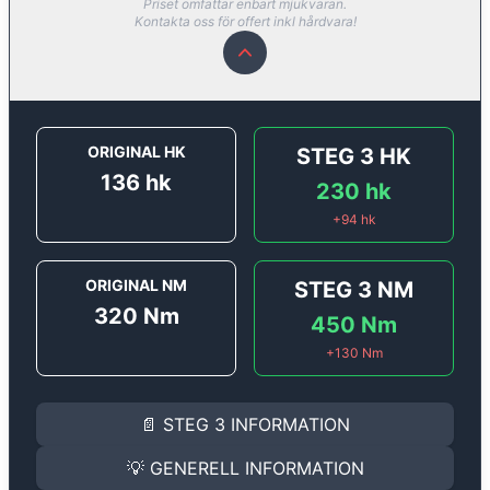
Priset omfattar enbart mjukvaran.
Kontakta oss för offert inkl hårdvara!
ORIGINAL HK
STEG 3
HK
136
hk
230
hk
+
94
hk
ORIGINAL NM
STEG 3
NM
320
Nm
450
Nm
+
130
Nm
STEG 3
INFORMATION
📄
STEG 3
INFORMATION
STEG 3 (+specifik hårdvara) - 230 hk & 450 Nm
Steg 3
motoroptimering med avancerad hårdvara för
💡
GENERELL INFORMATION