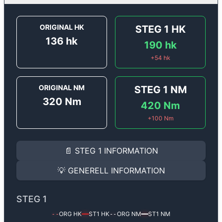
ORIGINAL HK
STEG 1
HK
136
hk
190
hk
+
54
hk
ORIGINAL NM
STEG 1
NM
320
Nm
420
Nm
+
100
Nm
STEG 1
INFORMATION
📄
STEG 1
INFORMATION
Steg 1
motoroptimering för
Audi A3 2.0 TDi - 136 hk.
Effekten ökar från
136 hk
till
190 hk
och vridmomente
💡
GENERELL INFORMATION
(+54 hk & +100 Nm).
GENERELL INFORMATION
✅ All mjukvara är skräddarsydd för din bil
STEG 1
Ger mer effekt, högre vridmoment, lägre bränsleförbru
✅ Felsökning inann samt efter optimering
ORG HK
ST1
HK
ORG NM
ST1
NM
--
━━
--
━━
Med vår
Steg 1
mjukvara justerar vi ett antal parametr