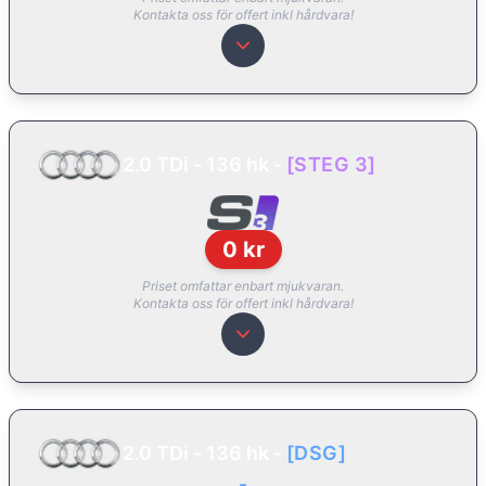
Kontakta oss för offert inkl hårdvara!
2.0 TDi - 136 hk
-
[
STEG 3
]
0
kr
Priset omfattar enbart mjukvaran.
Kontakta oss för offert inkl hårdvara!
2.0 TDi - 136 hk
-
[
DSG
]