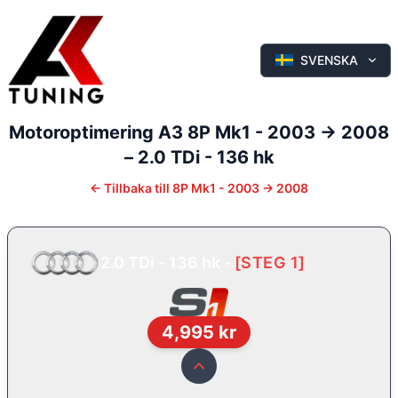
SVENSKA
Motoroptimering
A3
8P Mk1 - 2003 -> 2008
–
2.0 TDi - 136 hk
←
Tillbaka till
8P Mk1 - 2003 -> 2008
2.0 TDi - 136 hk
-
[
STEG 1
]
4,995
kr