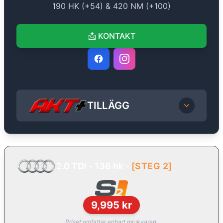
190
HK (+
54
) &
420
NM (+
100
)
📩
KONTAKT
TILLÄGG
2.0 TDi - 136 hk
-
[
STEG 2
]
9,995
kr
Priset omfattar enbart mjukvaran.