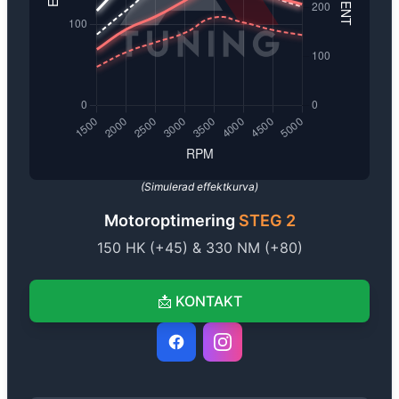
(Simulerad effektkurva)
Motoroptimering
STEG 2
150
HK (+
45
) &
330
NM (+
80
)
📩
KONTAKT