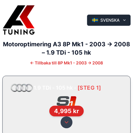
SVENSKA
Motoroptimering
A3
8P Mk1 - 2003 -> 2008
–
1.9 TDi - 105 hk
←
Tillbaka till
8P Mk1 - 2003 -> 2008
1.9 TDi - 105 hk
-
[
STEG 1
]
4,995
kr