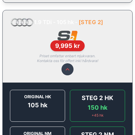
1.9 TDi - 105 hk
-
[
STEG 2
]
9,995
kr
Priset omfattar enbart mjukvaran.
Kontakta oss för offert inkl hårdvara!
ORIGINAL HK
STEG 2
HK
105
hk
150
hk
+
45
hk
ORIGINAL NM
STEG 2
NM