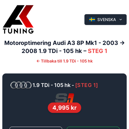
SVENSKA
Motoroptimering
Audi
A3
8P Mk1 - 2003 ->
2008
1.9 TDi - 105 hk
–
STEG 1
←
Tillbaka till
1.9 TDi - 105 hk
1.9 TDi - 105 hk
-
[
STEG 1
]
4,995
kr