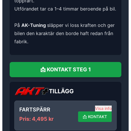
toppfart.
Utförandet tar ca 1–4 timmar beroende på bil.
På
AK-Tuning
släpper vi loss kraften och ger
bilen den karaktär den borde haft redan från
fabrik.
📩
KONTAKT
STEG 1
TILLÄGG
Visa info
FARTSPÄRR
📩
KONTAKT
Pris
:
4,495
kr