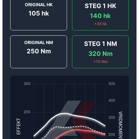
ORIGINAL HK
STEG 1
HK
105
hk
140
hk
+
35
hk
ORIGINAL NM
STEG 1
NM
250
Nm
320
Nm
+
70
Nm