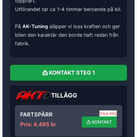
toppfart.
Utförandet tar ca 1–4 timmar beroende på bil.
På
AK-Tuning
släpper vi loss kraften och ger
bilen den karaktär den borde haft redan från
fabrik.
📩
KONTAKT
STEG 1
TILLÄGG
Visa info
FARTSPÄRR
📩
KONTAKT
Pris
:
4,495
kr