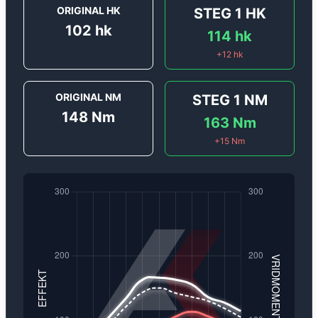
ORIGINAL HK
STEG 1
HK
102
hk
114
hk
+
12
hk
ORIGINAL NM
STEG 1
NM
148
Nm
163
Nm
+
15
Nm