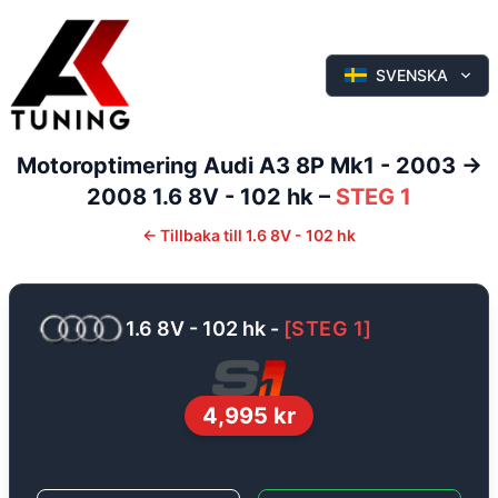
SVENSKA
Motoroptimering
Audi
A3
8P Mk1 - 2003 ->
2008
1.6 8V - 102 hk
–
STEG 1
←
Tillbaka till
1.6 8V - 102 hk
1.6 8V - 102 hk
-
[
STEG 1
]
4,995
kr