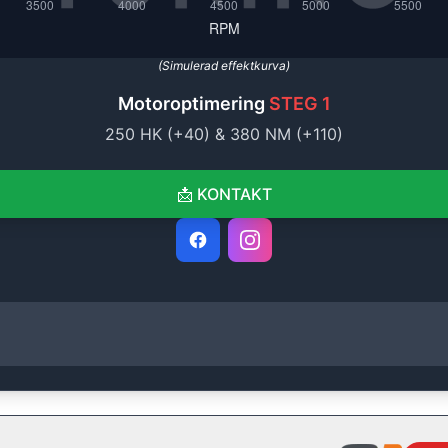
(Simulerad effektkurva)
Motoroptimering
STEG 1
250
HK (+
40
) &
380
NM (+
110
)
📩
KONTAKT