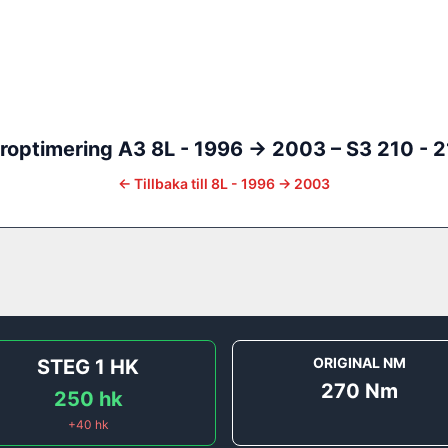
roptimering
A3
8L - 1996 -> 2003
–
S3 210 - 2
←
Tillbaka till
8L - 1996 -> 2003
ORIGINAL NM
STEG 1
HK
270
Nm
250
hk
+
40
hk