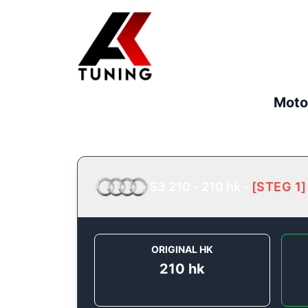
Moto
S3 210 - 210 hk
-
[
STEG 1
]
ORIGINAL HK
210
hk