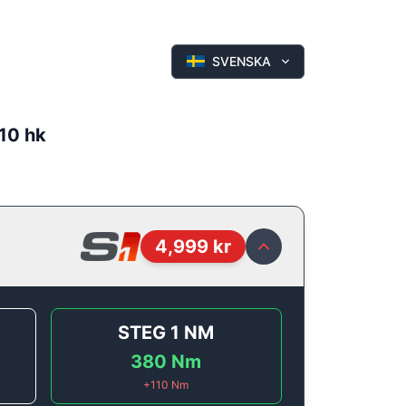
SVENSKA
10 hk
4,999
kr
STEG 1
NM
380
Nm
+
110
Nm