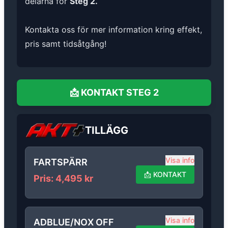
delarna för
Steg 2.
Kontakta oss för mer information kring effekt,
pris samt tidsåtgång!
📩
KONTAKT
STEG 2
TILLÄGG
Visa info
FARTSPÄRR
📩
KONTAKT
Pris
:
4,495
kr
Visa info
ADBLUE/NOX OFF