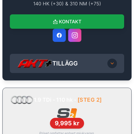
140
HK (+
30
) &
310
NM (+
75
)
📩
KONTAKT
TILLÄGG
1.9 TDi - 110 hk
-
[
STEG 2
]
9,995
kr
Priset omfattar enbart mjukvaran.