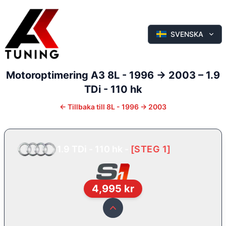
SVENSKA
Motoroptimering
A3
8L - 1996 -> 2003
–
1.9
TDi - 110 hk
←
Tillbaka till
8L - 1996 -> 2003
1.9 TDi - 110 hk
-
[
STEG 1
]
4,995
kr