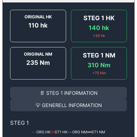
ORIGINAL HK
STEG 1
HK
110
hk
140
hk
+
30
hk
ORIGINAL NM
STEG 1
NM
235
Nm
310
Nm
+
75
Nm
STEG 1
INFORMATION
📄
STEG 1
INFORMATION
Steg 1
motoroptimering för
Audi A3 1.9 TDi - 110 hk.
Effekten ökar från
110 hk
till
140 hk
och vridmomentet
💡
GENERELL INFORMATION
(+30 hk & +75 Nm).
GENERELL INFORMATION
✅ All mjukvara är skräddarsydd för din bil
STEG 1
Ger mer effekt, högre vridmoment, lägre bränsleförbru
✅ Felsökning inann samt efter optimering
ORG HK
ST1
HK
ORG NM
ST1
NM
--
━━
--
━━
Med vår
Steg 1
mjukvara justerar vi ett antal parametr