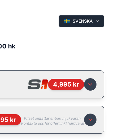
SVENSKA
100 hk
4,995
kr
995
kr
Priset omfattar enbart mjukvaran.
Kontakta oss för offert inkl hårdvara!