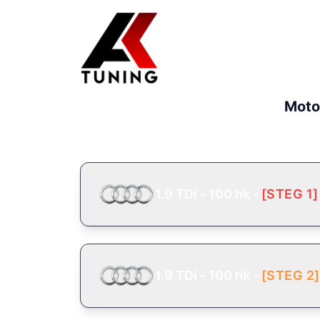
Moto
1.9 TDi - 100 hk
-
[
STEG 1
]
1.9 TDi - 100 hk
-
[
STEG 2
]