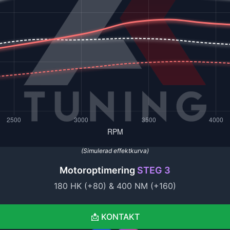
oroptimering, chiptuning och ECU-programmering för alla bilmärken
fekt, pris samt tidsåtgång!
i och optimerade köregenskaper. Tjänster i Göteborg, Stockholm, Ma
valitet, säkerhet och lång livslängd. Välkommen till en ny nivå av 
(Simulerad effektkurva)
Motoroptimering
STEG 3
180
HK (+
80
) &
400
NM (+
160
)
📩
KONTAKT