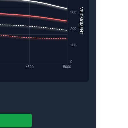
.
lmö, Jönköping, Örebro och Storvik.
bilprestanda med AK-TUNING.