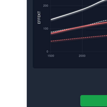
AK-TUNING är specialister på skräddarsydd mot
Kontakta oss för mer information kring ef
Vi erbjuder effektökning, bättre bränsleekonom
All mjukvara utvecklas in-house med fokus på k