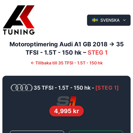
SVENSKA
Motoroptimering
Audi
A1
GB 2018 ->
35
TFSI - 1.5T - 150 hk
–
STEG 1
←
Tillbaka till
35 TFSI - 1.5T - 150 hk
35 TFSI - 1.5T - 150 hk
-
[
STEG 1
]
4,995
kr