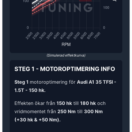
(Simulerad effektkurva)
STEG 1
-
MOTOROPTIMERING
INFO
Steg 1
motoroptimering för
Audi A1 35 TFSI -
1.5T - 150 hk.
Effekten ökar från
150 hk
till
180 hk
och
vridmomentet från
250 Nm
till
300 Nm
(+30 hk & +50 Nm).