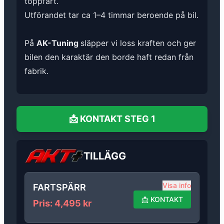
toppfart.
Utförandet tar ca 1–4 timmar beroende på bil.
På
AK-Tuning
släpper vi loss kraften och ger
bilen den karaktär den borde haft redan från
fabrik.
📩
KONTAKT
STEG 1
TILLÄGG
Visa info
FARTSPÄRR
📩
KONTAKT
Pris
:
4,495
kr