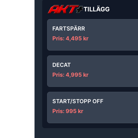
TILLÄGG
FARTSPÄRR
Pris
:
4,495
kr
DECAT
Pris
:
4,995
kr
START/STOPP OFF
Pris
:
995
kr