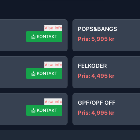
Visa info
POPS&BANGS
📩
KONTAKT
Pris
:
5,995
kr
Visa info
FELKODER
📩
KONTAKT
Pris
:
4,495
kr
Visa info
GPF/OPF OFF
📩
KONTAKT
Pris
:
4,995
kr