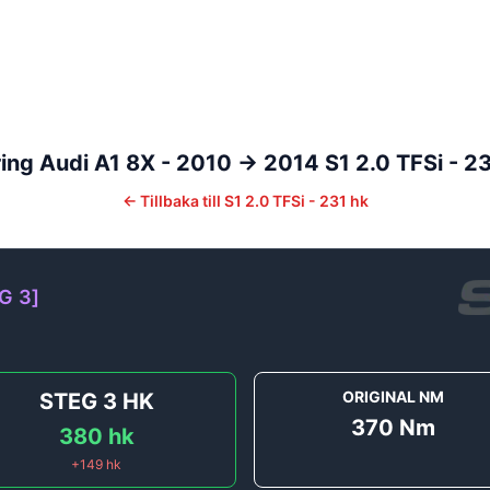
ing
Audi
A1
8X - 2010 -> 2014
S1 2.0 TFSi - 2
←
Tillbaka till
S1 2.0 TFSi - 231 hk
G 3
]
ORIGINAL NM
STEG 3
HK
370
Nm
380
hk
+
149
hk