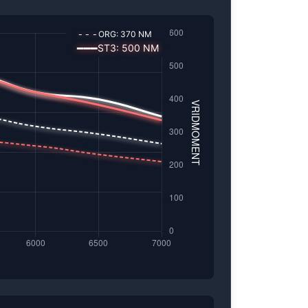
---
ORG:
370
NM
━━━
ST3
:
500
NM