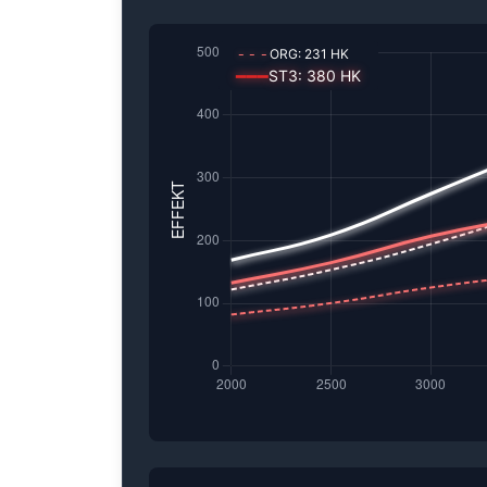
---
ORG:
231
HK
━━━
ST3
:
380
HK