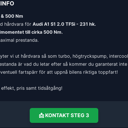
INFO
k & 500 Nm
d hårdvara för
Audi A1 S1 2.0 TFSi - 231 hk.
idmomentet till cirka 500 Nm.
maximal prestanda.
byter vi ut hårdvara så som turbo, högtryckspump, intercool
standa är vad du letar efter så kommer du garanterat inte 
entuell fartspärr för att uppnå bilens riktiga toppfart!
effekt, pris samt tidsåtgång!
📩
KONTAKT
STEG 3