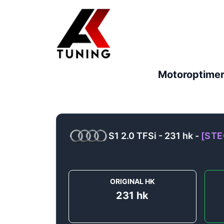
Motoroptimer
S1 2.0 TFSi - 231 hk
-
[
STE
ORIGINAL HK
231
hk