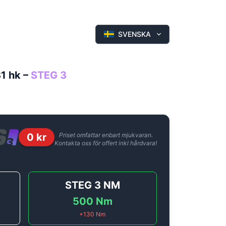
SVENSKA
31 hk
–
STEG 3
0
kr
Priset omfattar enbart mjukvaran.
Kontakta oss för offert inkl hårdvara!
STEG 3
NM
500
Nm
+
130
Nm